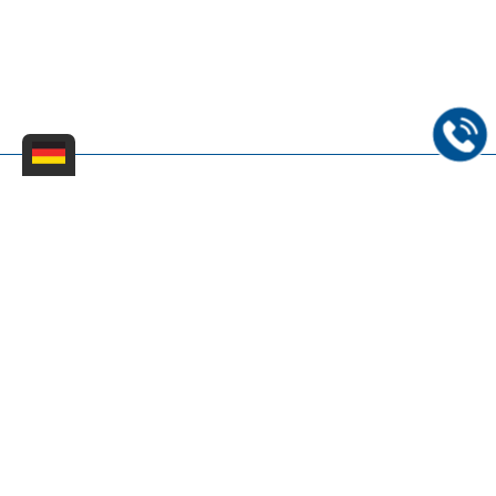
Dinter Kreißg & Partner - Rechts- und Patentanwaltskanzlei
mbB |
Impressum
|
Datenschutzerklärung
|
Sitemap
|
FAQs