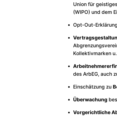
Union für geistige
(WIPO) und dem Ei
Opt-Out-Erklärung
Vertragsgestaltu
Abgrenzungsverein
Kollektivmarken u.
Arbeitnehmererfi
des ArbEG, auch z
Einschätzung zu
B
Überwachung
bes
Vorgerichtliche 