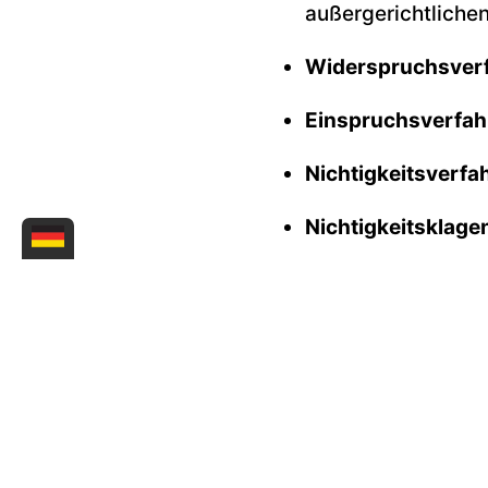
außergerichtliche
Widerspruchsver
Einspruchsverfah
Nichtigkeitsverfa
Nichtigkeitsklage
Durchsetzung der
außergerichtlich m
Klagewegs (bspw. 
Schutzschriften et
Unterstützung vo
WIPANO
des BMW