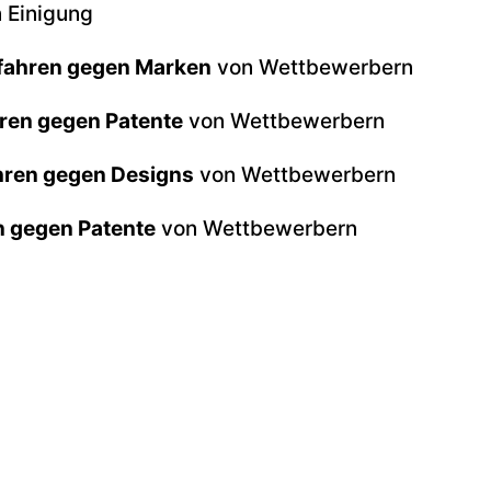
n Einigung
fahren gegen Marken
von Wettbewerbern
ren gegen Patente
von Wettbewerbern
hren gegen Designs
von Wettbewerbern
n gegen Patente
von Wettbewerbern
 Schutzrechte
– Verfolgung von Schutzrechtsverl
it dem Ziel einer kostengünstigeren, gütigen Ein
im Wege des einstweiligen Rechtsschutzes/Eilver
c.)
n KMUs bei der
Förderung
in allen Leistungsphas
K,
KMU-Fonds
des EUIPO)